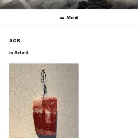
Zum
KUNSTFRIED ATELIER
Inhalt
FRIEDERIKE THOMASCHKI
Menü
springen
AGB
in Arbeit