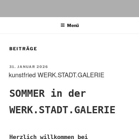
KUNSTFRIED ATELIER
FRIEDERIKE THOMASCHKI
Menü
BEITRÄGE
VERÖFFENTLICHT
31. JANUAR 2026
AM
kunstfried WERK.STADT.GALERIE
SOMMER in der
WERK.STADT.GALERIE
Herzlich willkommen bei