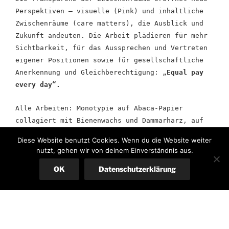
Perspektiven – visuelle (Pink) und inhaltliche
Zwischenräume (care matters), die Ausblick und
Zukunft andeuten. Die Arbeit plädieren für mehr
Sichtbarkeit, für das Aussprechen und Vertreten
eigener Positionen sowie für gesellschaftliche
Anerkennung und Gleichberechtigung: „
Equal pay
every day“.
Alle Arbeiten: Monotypie auf Abaca-Papier
collagiert mit Bienenwachs und Dammarharz, auf
Holzplatte oder Leisten schwebend/ 2026.
Diese Website benutzt Cookies. Wenn du die Website weiter
nutzt, gehen wir von deinem Einverständnis aus.
OK
Datenschutzerklärung
Dauer der Ausstellung:
2.- 17.Juli
und
zur
Museumsnacht am 28.August (19-24 Uhr) 2026
Wo:
Galerie Bunker-D HAW Hochschule der
Angewandten Wissenschaften